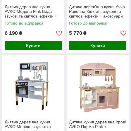
Дитяча дерев'яна кухня
Дитяча дерев'яна кухня Avko
AVKO Модена Pink Вода
Равенна Kidkraft, звукові та
звукові та світлові ефекти +
світлові ефекти + аксесуари
аксесуари
Готово до відправки
Готово до відправки
6 190
5 770
₴
₴
Купити
Купити
Дитяча дерев'яна кухня
Дитяча кухня дерев'яна ігрові
AVKO Меріда, звукові та
AVKO Парма Pink +