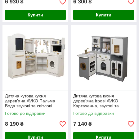
6 930
6 300
₴
₴
Купити
Купити
Дитяча кутова кухня
Дитяча кутова кухня
дерев'яна AVKO Пальма
дерев'яна ігрові AVKO
Вода звукові та світлові
Картахенна, звукові та
ефекти + аксесуари
світлові ефекти + аксесуари
Готово до відправки
Готово до відправки
8 190
7 140
₴
₴
Купити
Купити