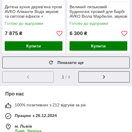
Дитяча кухня дерев'яна ігрові
Великий ляльковий
AVKO Аліканте Вода звукові
будиночок ігровий для Барбі
та світлові ефекти +
AVKO Вілла Марбелія, звукові
аксесуари
та світлові ефекти
Готово до відправки
Готово до відправки
7 875
6 300
₴
₴
Купити
Купити
Показати ще
1
/ 4
Про нас
100% позитивних з 212 відгуків за рік
Працює з 26.12.2024
м. Львів
Львів, Україна