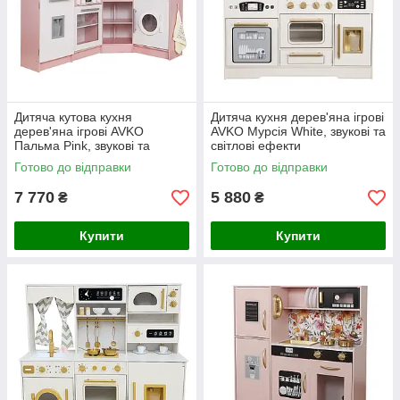
Дитяча кутова кухня
Дитяча кухня дерев'яна ігрові
дерев'яна ігрові AVKO
AVKO Мурсія White, звукові та
Пальма Pink, звукові та
світлові ефекти
світлові ефекти
Готово до відправки
Готово до відправки
7 770
5 880
₴
₴
Купити
Купити