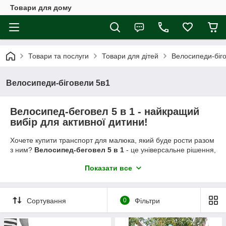
Товари для дому
Товари та послуги
Товари для дітей
Велосипеди-біг
Велосипеди-біговели 5в1
Велосипед-беговел 5 в 1 - найкращий
вибір для активної дитини!
Хочете купити транспорт для малюка, який буде рости разом
з ним?
Велосипед-беговел 5 в 1
- це універсальне рішення,
яке замінює одразу кілька видів дитячого транспорту та
Показати все
адаптується під вік і потреби дитини. Це не просто іграшка, а
корисний інструмент для розвитку координації, балансу та
навичок самостійного пересування.
Сортування
0
Фільтри
Чому варто обрати велосипед-біговел?
Сучасні батьки шукають універсальні рішення, які поєднують