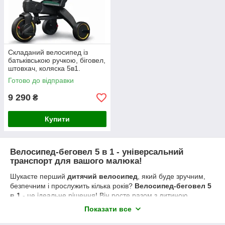
Складаний велосипед із
батьківською ручкою, біговел,
штовхач, коляска 5в1.
Смарагд
Готово до відправки
9 290
₴
Купити
Велосипед-беговел 5 в 1 - універсальний
транспорт для вашого малюка!
Шукаєте перший
дитячий велосипед
, який буде зручним,
безпечним і прослужить кілька років?
Велосипед-беговел 5
в 1
- це ідеальне рішення! Він росте разом з дитиною,
адаптуючись до її віку і навичок, а значить, стане улюбленим
Показати все
транспортом на довгі роки.