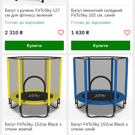
Батут з ручкою FitToSky 127
Батут кімнатний складний
см для фітнесу зелений
FitToSky 102 см, синій
Готово до відправки
Готово до відправки
2 310
1 630
₴
₴
Купити
Купити
Батут FitToSky 152см Black з
Батут FitToSky 152см Black з
сіткою жовтий
сіткою синій