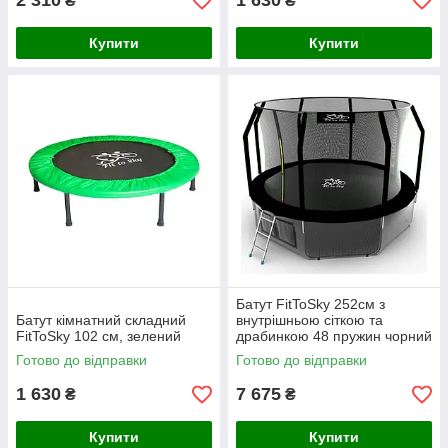
2 310
1 630
₴
₴
Купити
Купити
Батут FitToSky 252см з
Батут кімнатний складний
внутрішньою сіткою та
FitToSky 102 см, зелений
драбинкою 48 пружин чорний
Готово до відправки
Готово до відправки
1 630
7 675
₴
₴
Купити
Купити