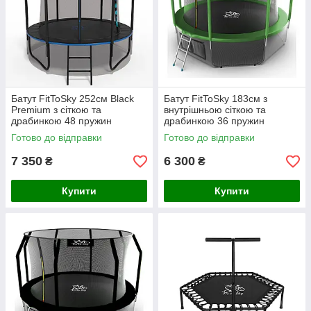
Батут FitToSky 252см Black
Батут FitToSky 183см з
Premium з сіткою та
внутрішньою сіткою та
драбинкою 48 пружин
драбинкою 36 пружин
зелений
Готово до відправки
Готово до відправки
7 350
6 300
₴
₴
Купити
Купити