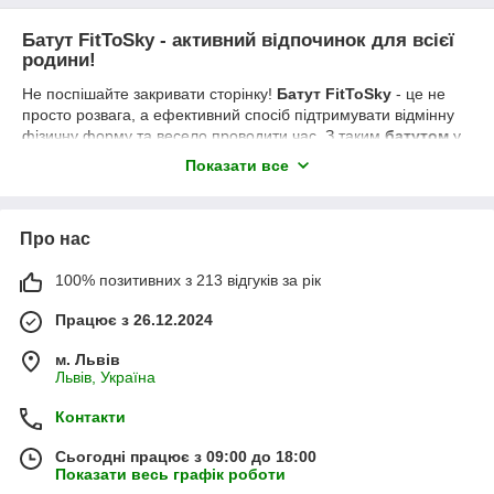
Батут FitToSky - активний відпочинок для всієї
родини!
Не поспішайте закривати сторінку!
Батут FitToSky
- це не
просто розвага, а ефективний спосіб підтримувати відмінну
фізичну форму та весело проводити час. З таким
батутом
у
вас буде можливість тренувати координацію, покращувати
Показати все
витривалість і просто радіти кожному стрибку.
Батути FitToSky
підходять для дітей і дорослих, легко
вписуються в будь-який інтер'єр або двір, а завдяки якісним
Про нас
матеріалам забезпечують безпеку і довгий термін служби. Не
пропустіть шанс додати активних моментів у своє життя!
100% позитивних з 213 відгуків за рік
Не відкладайте покупку! Виберіть свій ідеальний батут і
Працює з 26.12.2024
оформіть замовлення просто зараз. Подаруйте собі та своїм
близьким веселощі та заряд енергії з FitToSky!
м. Львів
Львів, Україна
Контакти
Сьогодні працює з 09:00 до 18:00
Показати весь графік роботи