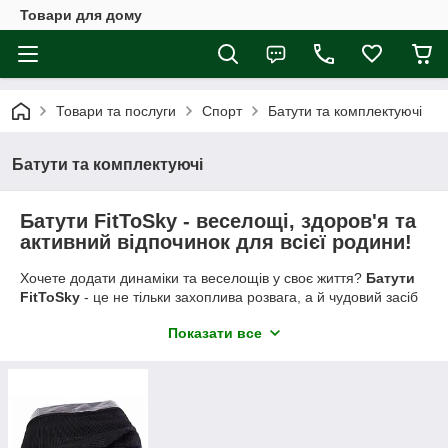
Товари для дому
Товари та послуги
Спорт
Батути та комплектуючі
Батути та комплектуючі
Батути FitToSky - веселощі, здоров'я та
активний відпочинок для всієї родини!
Хочете додати динаміки та веселощів у своє життя?
Батути
FitToSky
- це не тільки захоплива розвага, а й чудовий засіб
для поліпшення фізичної форми. З такими
батутами
ви
Показати все
зможете не тільки насолоджуватися активним відпочинком, а
й підтримувати чудову фізичну форму, тренуючи
витривалість, координацію та гнучкість.
Чому обирають батути FitToSky?
Батут FitToSky
- це поєднання високої якості, безпеки та