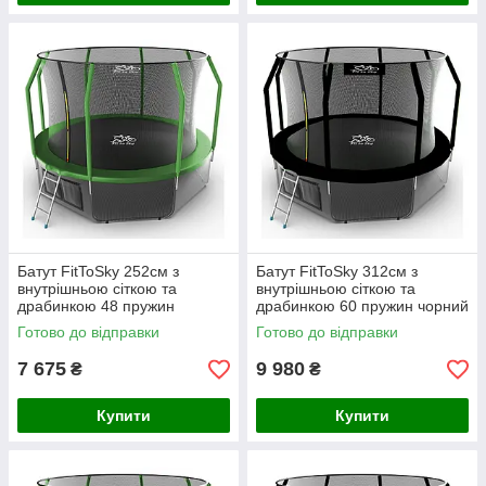
Батут FitToSky 252см з
Батут FitToSky 312см з
внутрішньою сіткою та
внутрішньою сіткою та
драбинкою 48 пружин
драбинкою 60 пружин чорний
зелений
Готово до відправки
Готово до відправки
7 675
9 980
₴
₴
Купити
Купити