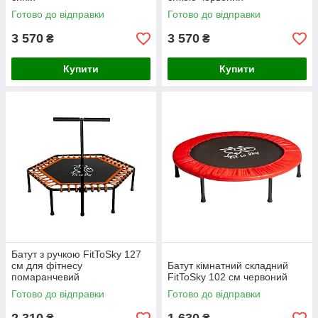
Не пропустіть шанс поліпшити якість життя і додати радості в
Готово до відправки
Готово до відправки
кожен день. Виберіть відповідний
батут
просто зараз і
почніть весело тренуватися. Подаруйте собі та своїм
3 570
3 570
₴
₴
близьким незабутні моменти радості й активності з
батутом
FitToSky
!
Купити
Купити
Батут з ручкою FitToSky 127
см для фітнесу
Батут кімнатний складний
помаранчевий
FitToSky 102 см червоний
Готово до відправки
Готово до відправки