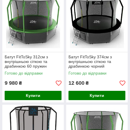
Батут FitToSky 312см з
Батут FitToSky 374см з
внутрішньою сіткою та
внутрішньою сіткою та
драбинкою 60 пружин
драбинкою чорний
зелений
Готово до відправки
Готово до відправки
9 980
12 600
₴
₴
Купити
Купити