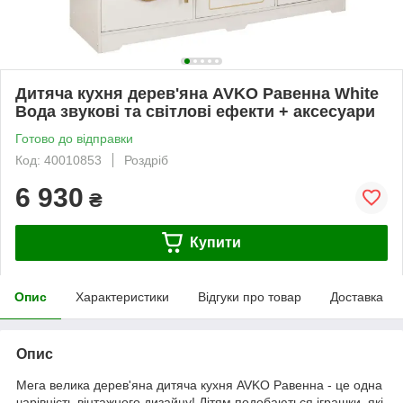
Дитяча кухня дерев'яна AVKO Равенна White
Вода звукові та світлові ефекти + аксесуари
Готово до відправки
Код: 40010853
Роздріб
6 930
₴
Купити
Опис
Характеристики
Відгуки про товар
Доставка
Опис
Мега велика дерев'яна дитяча кухня AVKO Равенна - це одна
чарівність вінтажного дизайну! Дітям подобаються іграшки, які