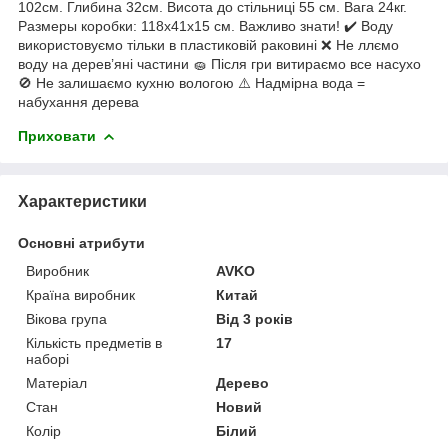
102см. Глибина 32см. Висота до стільниці 55 см. Вага 24кг.
Размеры коробки: 118х41х15 см. Важливо знати! ✔️ Воду
використовуємо тільки в пластиковій раковині ❌ Не ллємо
воду на дерев’яні частини 🧽 Після гри витираємо все насухо
🚫 Не залишаємо кухню вологою ⚠️ Надмірна вода =
набухання дерева
Приховати
Характеристики
Основні атрибути
Виробник
AVKO
Країна виробник
Китай
Вікова група
Від 3 років
Кількість предметів в
17
наборі
Матеріал
Дерево
Стан
Новий
Колір
Білий