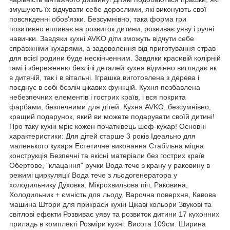
змушують їх відчувати себе дорослими, які виконують свої
повсякденні обов'язки. Безсумнівно, така форма гри
позитивно впливає на розвиток дитини, розвиває уяву і ручні
навички. Завдяки кухні AVKO діти зможуть відчути себе
справжніми кухарями, а задоволення від приготування страв
для всієї родини буде нескінченним. Завдяки красивій колірній
гамі і збереженню безлічі деталей кухня відмінно виглядає як
в дитячій, так і в вітальні. Іграшка виготовлена ​​з дерева і
поєднує в собі безліч цікавих функцій. Кухня позбавлена ​​
небезпечних елементів і гострих країв, і вся покрита
фарбами, безпечними для дітей. Кухня AVKO, безсумнівно,
кращий подарунок, який ви можете подарувати своїй дитині!
Про таку кухні мріє кожен початківець шеф-кухар! Основні
характеристики: Для дітей старше 3 років Ідеально для
маленького кухаря Естетичне виконання Стабільна міцна
конструкція Безпечні та якісні матеріали без гострих країв
Обертове, "клацання" ручки Вода тече з крану у раковину в
режимі циркуляції Вода тече з льодогенератора у
холодильнику Духовка, Мікрохвильова піч, Раковина,
Холодильник + ємність для льоду, Варочна поверхня, Кавова
машина Штори для прикраси кухні Цікаві кольори Звукові та
світлові ефекти Розвиває уяву та розвиток дитини 17 кухонних
приладь в комплекті Розміри кухні: Висота 109см. Ширина