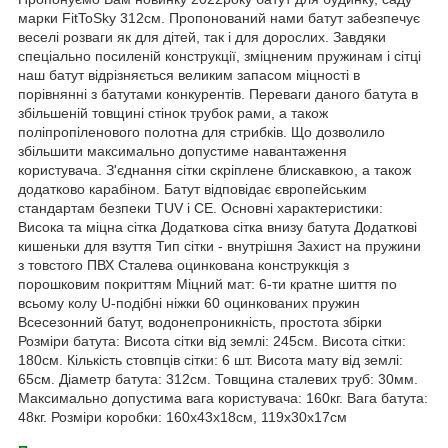
марки FitToSky 312см. Пропонований нами батут забезпечує
веселі розваги як для дітей, так і для дорослих. Завдяки
спеціально посиленій конструкції, зміцненим пружинам і сітці
наш батут відрізняється великим запасом міцності в
порівнянні з батутами конкурентів. Переваги даного батута в
збільшеній товщині стінок трубок рами, а також
поліпропіленового полотна для стрибків. Що дозволило
збільшити максимально допустиме навантаження
користувача. З'єднання сітки скріплене блискавкою, а також
додатково карабіном. Батут відповідає європейським
стандартам безпеки TUV і CE. Основні характеристики:
Висока та міцна сітка Додаткова сітка внизу батута Додаткові
кишеньки для взуття Тип сітки - внутрішня Захист на пружини
з товстого ПВХ Сталева оцинкована конструккція з
порошковим покриттям Міцний мат: 6-ти кратне шиття по
всьому колу U-подібні ніжки 60 оцинкованих пружин
Всесезонний батут, водонепроникність, простота збірки
Розміри батута: Висота сітки від землі: 245см. Висота сітки:
180см. Кількість стовпців сітки: 6 шт. Висота мату від землі:
65см. Діаметр батута: 312см. Товщина сталевих труб: 30мм.
Максимально допустима вага користувача: 160кг. Вага батута:
48кг. Розміри коробки: 160х43х18см, 119х30х17см