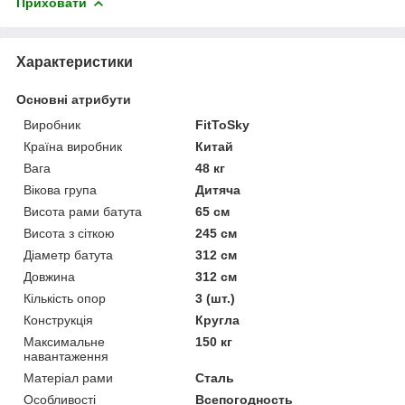
Приховати
Характеристики
Основні атрибути
Виробник
FitToSky
Країна виробник
Китай
Вага
48 кг
Вікова група
Дитяча
Висота рами батута
65 см
Висота з сіткою
245 см
Діаметр батута
312 см
Довжина
312 см
Кількість опор
3 (шт.)
Конструкція
Кругла
Максимальне
150 кг
навантаження
Матеріал рами
Сталь
Особливості
Всепогодность