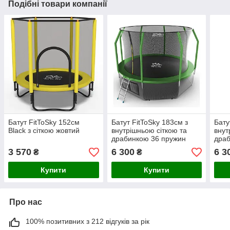
Подібні товари компанії
Батут FitToSky 152см
Батут FitToSky 183см з
Бату
Black з сіткою жовтий
внутрішньою сіткою та
внут
драбинкою 36 пружин
драб
зелений
чор
3 570
6 300
6 3
₴
₴
Купити
Купити
Про нас
100% позитивних з 212 відгуків за рік