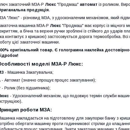
люч закаточний МЗА-Р
Люкс
"Продмаш"
автомат
із роликом. Вир
Ориганальна продукція
.
ЗА "Люкс" - різновид МЗА, з удосконаленим механізмом, який підв
акаточна машинка МЗА-Р
Люкс
"Продмаш" має корпус із міцного м
окриттям, а бічна та верхня ручки зроблені із стійкого до ударів п
ка контактує з кришкою) застосовується дорога термообробка. Всі 
оботу цієї закаточної машинки.
00% оригінальний товар. Є голограмна наклейка достовірно
ідробок!
Особливості моделі МЗА-Р Люкс:
МЗ
- Машинка Закатувальна;
А
- Автомат (значно спрощує процес закатування);
Р
- Ролик (без підшипника);
Люкс
- Удосконалений механізм, що подовжує термін служби машинки
нструкцією).
Принцип роботи МЗА:
ашинка накладається на підготовлену для закупорки банку з кришк
отрібно обертати машинку проти годинникової стрілки до клацання (
ідбувається процес закатування. Зняти закаточну машинку з банки