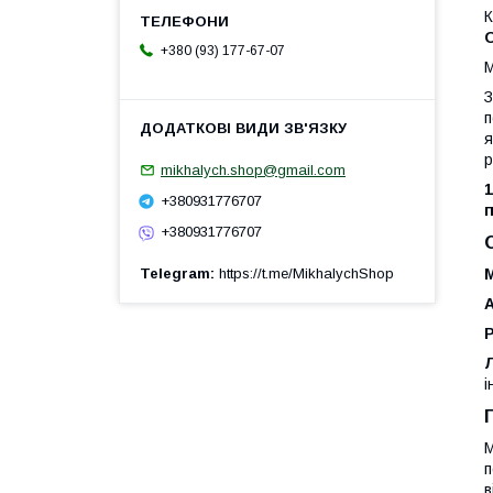
К
+380 (93) 177-67-07
М
З
п
я
р
mikhalych.shop@gmail.com
1
+380931776707
п
+380931776707
Telegram
https://t.me/MikhalychShop
і
М
п
в