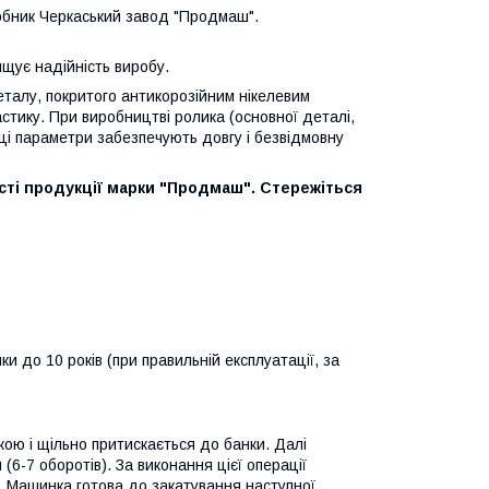
обник Черкаський завод "Продмаш".
ищує надійність виробу.
еталу, покритого антикорозійним нікелевим
ластику. При виробництві ролика (основної деталі,
ці параметри забезпечують довгу і безвідмовну
сті продукції марки "Продмаш". Стережіться
 до 10 років (при правильній експлуатації, за
ою і щільно притискається до банки. Далі
6-7 оборотів). За виконання цієї операції
. Машинка готова до закатування наступної