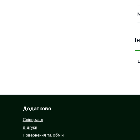
М
І
Ц
Додатково
Співпраця
Відгуки
Повернення та обмін