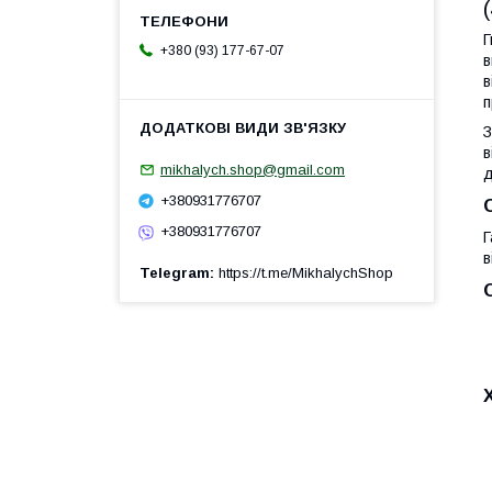
Г
+380 (93) 177-67-07
в
в
п
З
в
mikhalych.shop@gmail.com
д
+380931776707
+380931776707
Г
в
Telegram
https://t.me/MikhalychShop