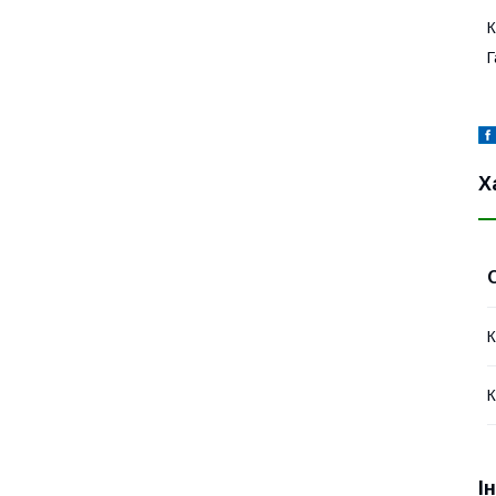
К
Г
Х
К
К
І