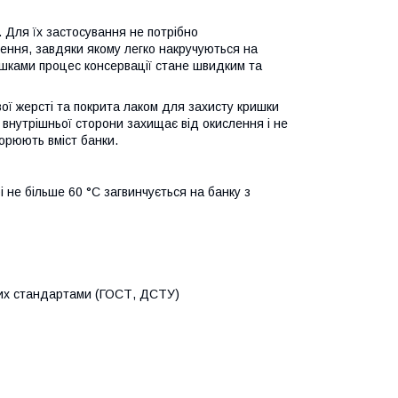
і. Для їх застосування не потрібно
ення, завдяки якому легко накручуються на
ришками процес консервації стане швидким та
вої жерсті та покрита лаком для захисту кришки
з внутрішньої сторони захищає від окислення і не
орюють вміст банки.
і не більше 60 °С загвинчується на банку з
них стандартами (ГОСТ, ДСТУ)