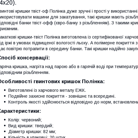
(4х20).
винтові кришки твіст-оф Полінка дуже зручні і прості у використанн
икористовувати машини для закатування, такі кришки мають різьбл
ідповідні банки твіст-офф (євро-банку з різьбленням). З такими к
риємним.
акаткові кришки-твіст Полінка виготовлена із сертифікованої харчо
ід іржі в умовах підвищеної вологості льоху. А полімерне покриття 
ає повітрю потрапити в середину банки. Такі кришки надійно закуп
Спосіб консервації:
аряча кришка, нагріта над парою або в гарячій воді при температур
ідповідним різьбленням.
Особливості гвинтових кришок Полінка:
Виготовлені із харчового металу ЕЖК.
Подвійне захисне покриття - зовнішнє та всередині.
Контроль якості здійснюється відповідно до норм, встановле
Характеристики:
Колір: червоний;
Вид кришки: твердий;
Діаметр кришки: 82 мм;
Кількість в упаковці: 20 штук