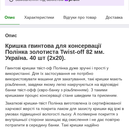
Опис
Характеристики
Відгуки про товар
Доставка
Опис
Кришка гвинтова для консервації
Полінка золотиста Twist-off 82 мм.
Україна. 40 шт (2х20).
Гвинтові кришки твіст-оф Полінка дуже зручні і прості у
використанні. Для їх застосування не потрібно
використовувати машини для закатування, такі кришки мають
різьблення, завдяки якому легко накручуються на відповідні
банки твіст-офф (євро-банку з різьбленням). З такими
кришками процес консервації стане швидким та приємним.
Закаткові кришки-твіст Полінка виготовлена із сертифікованої
харчової жерсті та покрита лаком для захисту кришки від іржі в
умовах підвищеної вологості льоху. А полімерне покриття з
внутрішньої сторони захищає від окислення і не дає повітрю
потрапити в середину банки. Такі кришки надійно