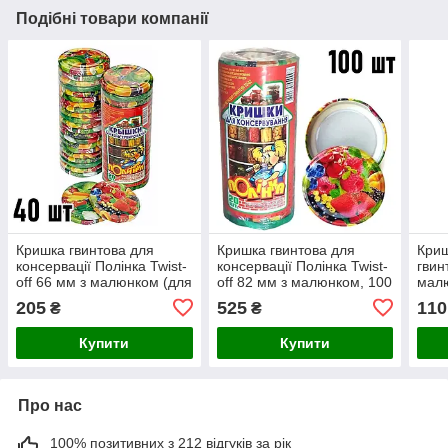
Подібні товари компанії
Кришка гвинтова для
Кришка гвинтова для
Криш
консервації Полінка Twist-
консервації Полінка Twist-
гвин
off 66 мм з малюнком (для
off 82 мм з малюнком, 100
малю
майонезных банок), 40 шт.
шт. (5х20). Україна
off 
205
525
110
₴
₴
(2х20). Україна
Купити
Купити
Про нас
100% позитивних з 212 відгуків за рік