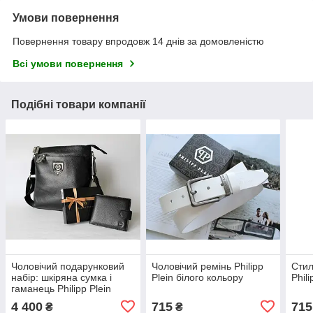
Умови повернення
Повернення товару впродовж 14 днів за домовленістю
Всі умови повернення
Подібні товари компанії
Чоловічий подарунковий
Чоловічий ремінь Philipp
Стил
набір: шкіряна сумка і
Plein білого кольору
Phil
гаманець Philipp Plein
Black
4 400
715
715
₴
₴