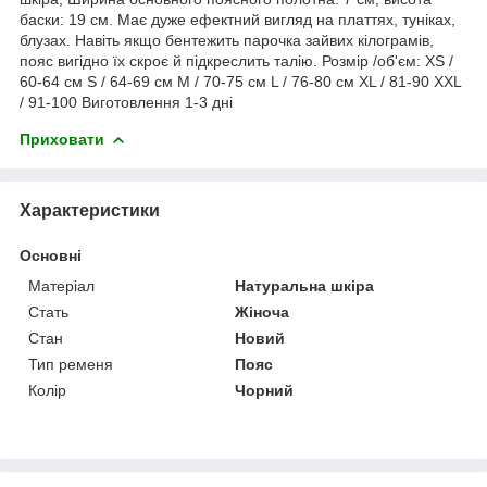
баски: 19 см. Має дуже ефектний вигляд на платтях, туніках,
блузах. Навіть якщо бентежить парочка зайвих кілограмів,
пояс вигідно їх скроє й підкреслить талію. Розмір /об'єм: XS /
60-64 см S / 64-69 см M / 70-75 см L / 76-80 см XL / 81-90 XXL
/ 91-100 Виготовлення 1-3 дні
Приховати
Характеристики
Основні
Матеріал
Натуральна шкіра
Стать
Жіноча
Стан
Новий
Тип ременя
Пояс
Колір
Чорний