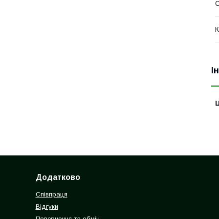
К
І
Ц
Додатково
Співпраця
Відгуки
Повернення та обмін