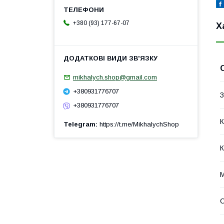
+380 (93) 177-67-07
Х
mikhalych.shop@gmail.com
+380931776707
З
+380931776707
К
Telegram
https://t.me/MikhalychShop
К
М
С