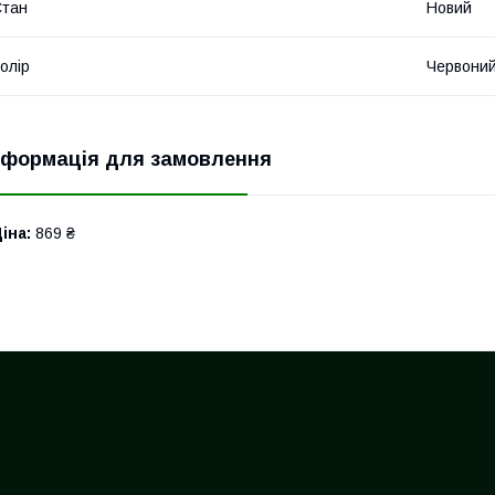
Стан
Новий
олір
Червони
нформація для замовлення
іна:
869 ₴