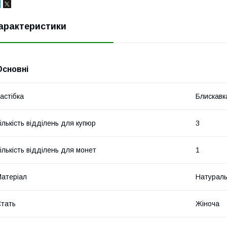
арактеристики
Основні
астібка
Блискавк
ількість відділень для купюр
3
ількість відділень для монет
1
атеріал
Натураль
тать
Жіноча