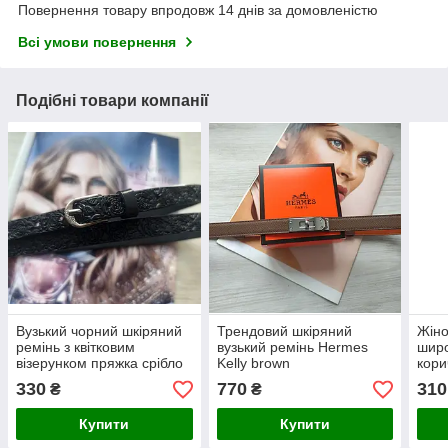
Повернення товару впродовж 14 днів за домовленістю
Всі умови повернення
Подібні товари компанії
Вузький чорний шкіряний
Трендовий шкіряний
Жіно
ремінь з квітковим
вузький ремінь Hermes
широ
візерунком пряжка срібло
Kelly brown
кори
330
770
310
₴
₴
Купити
Купити