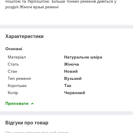
поштою та Укрпоштою. Більше тонких ременів дивіться у
розділі Жіночі вузькі ремені
Характеристики
Основні
Матеріал
Натуральна шкіра
Стать
Жіноча
Стан
Новий
Тип ременя
Вузький
Коротшає
Так
Колір
Червоний
Приховати
Відгуки про товар
Ще немає відгуків про цей товар