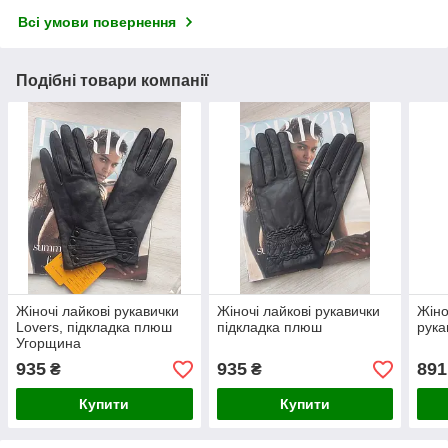
Всі умови повернення
Подібні товари компанії
Жіночі лайкові рукавички
Жіночі лайкові рукавички
Жіно
Lovers, підкладка плюш
підкладка плюш
рука
Угорщина
935
935
891
₴
₴
Купити
Купити