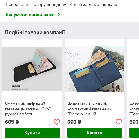
Повернення товару впродовж 14 днів за домовленістю
Всі умови повернення
Подібні товари компанії
Чоловічий шкіряний
Чоловічий шкіряний
Чоло
гаманець-зажим "Olio"
компактний гаманець
комп
ручної роботи
"Piccolo" синій
"Tas
605
693
693
₴
₴
Купити
Купити