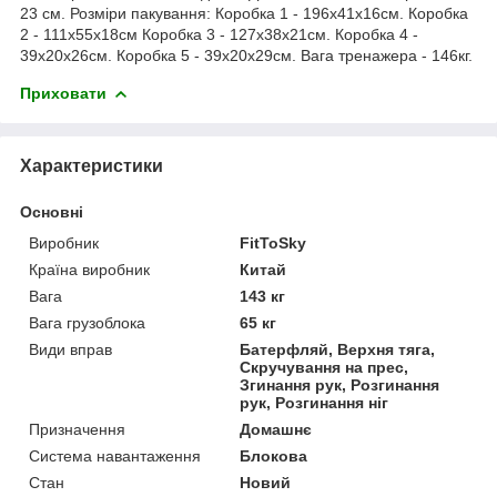
23 см. Розміри пакування: Коробка 1 - 196х41х16см. Коробка
2 - 111х55х18см Коробка 3 - 127х38х21см. Коробка 4 -
39х20х26см. Коробка 5 - 39х20х29см. Вага тренажера - 146кг.
Приховати
Характеристики
Основні
Виробник
FitToSky
Країна виробник
Китай
Вага
143 кг
Вага грузоблока
65 кг
Види вправ
Батерфляй, Верхня тяга,
Скручування на прес,
Згинання рук, Розгинання
рук, Розгинання ніг
Призначення
Домашнє
Система навантаження
Блокова
Стан
Новий