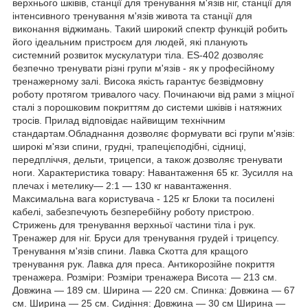
верхнього шківів, станції для тренування м'язів ніг, станції для
інтенсивного тренування м'язів живота та станції для
виконання віджимань. Такий широкий спектр функцій робить
його ідеальним пристроєм для людей, які планують
системний розвиток мускулатури тіла. ES-402 дозволяє
безпечно тренувати різні групи м'язів - як у професійному
тренажерному залі. Висока якість гарантує безвідмовну
роботу протягом тривалого часу. Починаючи від рами з міцної
сталі з порошковим покриттям до системи шківів і натяжних
тросів. Прилад відповідає найвищим технічним
стандартам.Обладнання дозволяє формувати всі групи м'язів:
широкі м'язи спини, грудні, трапецієподібні, сідниці,
передпліччя, дельти, трицепси, а також дозволяє тренувати
ноги. Характеристика товару: Навантаження 65 кг. Зусилля на
плечах і метелику― 2:1 ― 130 кг навантаження.
Максимальна вага користувача - 125 кг Блоки та посилені
кабелі, забезпечують безперебійну роботу пристрою.
Стрижень для тренування верхньої частини тіла і рук.
Тренажер для ніг. Бруси для тренування грудей і трицепсу.
Тренування м'язів спини. Лавка Скотта для кращого
тренування рук. Лавка для преса. Антикорозійне покриття
тренажера. Розміри: Розміри тренажера Висота ― 213 см.
Довжина ― 189 см. Ширина ― 220 см. Спинка: Довжина ― 67
см. Ширина ― 25 см. Сидіння: Довжина ― 30 см Ширина ―