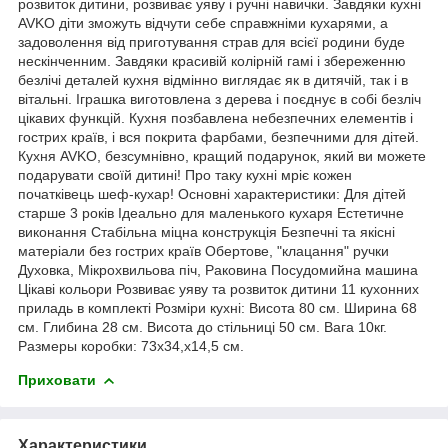
розвиток дитини, розвиває уяву і ручні навички. Завдяки кухні
AVKO діти зможуть відчути себе справжніми кухарями, а
задоволення від приготування страв для всієї родини буде
нескінченним. Завдяки красивій колірній гамі і збереженню
безлічі деталей кухня відмінно виглядає як в дитячій, так і в
вітальні. Іграшка виготовлена ​​з дерева і поєднує в собі безліч
цікавих функцій. Кухня позбавлена ​​небезпечних елементів і
гострих країв, і вся покрита фарбами, безпечними для дітей.
Кухня AVKO, безсумнівно, кращий подарунок, який ви можете
подарувати своїй дитині! Про таку кухні мріє кожен
початківець шеф-кухар! Основні характеристики: Для дітей
старше 3 років Ідеально для маленького кухаря Естетичне
виконання Стабільна міцна конструкція Безпечні та якісні
матеріали без гострих країв Обертове, "клацання" ручки
Духовка, Мікрохвильова піч, Раковина Посудомийна машина
Цікаві кольори Розвиває уяву та розвиток дитини 11 кухонних
приладь в комплекті Розміри кухні: Висота 80 см. Ширина 68
см. Глибина 28 см. Висота до стільниці 50 см. Вага 10кг.
Размеры коробки: 73х34,х14,5 см.
Приховати
Характеристики