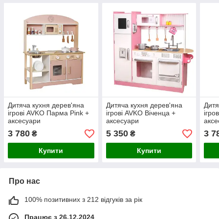
Дитяча кухня дерев'яна
Дитяча кухня дерев'яна
Дитя
ігрові AVKO Парма Pink +
ігрові AVKO Віченца +
ігро
аксесуари
аксесуари
аксе
3 780
5 350
3 7
₴
₴
Купити
Купити
Про нас
100% позитивних з 212 відгуків за рік
Працює з 26.12.2024