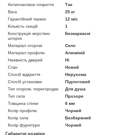
Антиплаговое покриття
Так
Вага
25 кг
Гарантійний термін
12 міс
Кількість секцій
1
Конструкція жорстких
Безкаркасні
шторок
Матеріал огорожі
Скло
Матеріал профілю
Алюміній
Наявність дверей
Ні
Стан
Новий
Спосіб відкриття
Нерухома
Спосіб установки
Підлоговий
Тип огорожі, перегородки
Для душа
Тип скла
Прозоре
Товщина стінки
6 мм
Колір профілю
Чорний
Колір скла
Безбарвний
Колір фурнітури
Чорний
Габаритні розміри