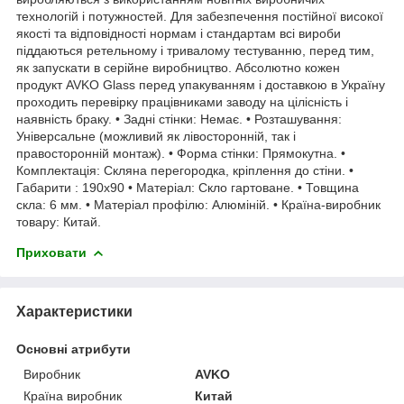
технологій і потужностей. Для забезпечення постійної високої
якості та відповідності нормам і стандартам всі вироби
піддаються ретельному і тривалому тестуванню, перед тим,
як запускати в серійне виробництво. Абсолютно кожен
продукт AVKO Glass перед упакуванням і доставкою в Україну
проходить перевірку працівниками заводу на цілісність і
наявність браку. • Задні стінки: Немає. • Розташування:
Універсальне (можливий як лівосторонній, так і
правосторонній монтаж). • Форма стінки: Прямокутна. •
Комплектація: Скляна перегородка, кріплення до стіни. •
Габарити : 190х90 • Матеріал: Скло гартоване. • Товщина
скла: 6 мм. • Матеріал профілю: Алюміній. • Країна-виробник
товару: Китай.
Приховати
Характеристики
Основні атрибути
Виробник
AVKO
Країна виробник
Китай