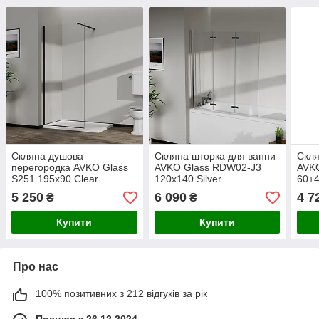
Скляна душова
Скляна шторка для ванни
Скля
перегородка AVKO Glass
AVKO Glass RDW02-J3
AVK
S251 195х90 Clear
120х140 Silver
60+4
5 250
6 090
4 7
₴
₴
Купити
Купити
Про нас
100% позитивних з 212 відгуків за рік