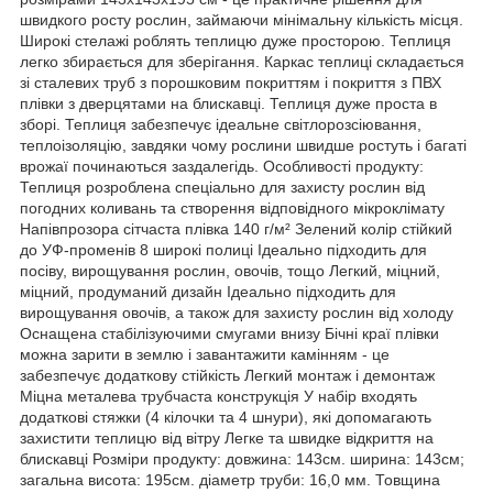
швидкого росту рослин, займаючи мінімальну кількість місця.
Широкі стелажі роблять теплицю дуже просторою. Теплиця
легко збирається для зберігання. Каркас теплиці складається
зі сталевих труб з порошковим покриттям і покриття з ПВХ
плівки з дверцятами на блискавці. Теплиця дуже проста в
зборі. Теплиця забезпечує ідеальне світлорозсіювання,
теплоізоляцію, завдяки чому рослини швидше ростуть і багаті
врожаї починаються заздалегідь. Особливості продукту:
Теплиця розроблена спеціально для захисту рослин від
погодних коливань та створення відповідного мікроклімату
Напівпрозора сітчаста плівка 140 г/м² Зелений колір стійкий
до УФ-променів 8 широкі полиці Ідеально підходить для
посіву, вирощування рослин, овочів, тощо Легкий, міцний,
міцний, продуманий дизайн Ідеально підходить для
вирощування овочів, а також для захисту рослин від холоду
Оснащена стабілізуючими смугами внизу Бічні краї плівки
можна зарити в землю і завантажити камінням - це
забезпечує додаткову стійкість Легкий монтаж і демонтаж
Міцна металева трубчаста конструкція У набір входять
додаткові стяжки (4 кілочки та 4 шнури), які допомагають
захистити теплицю від вітру Легке та швидке відкриття на
блискавці Розміри продукту: довжина: 143cм. ширина: 143см;
загальна висота: 195см. діаметр труби: 16,0 мм. Товщина