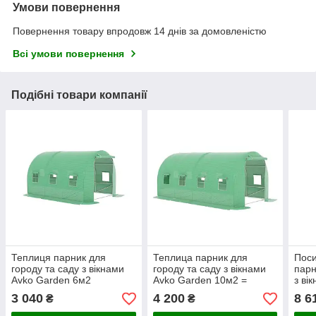
Умови повернення
Повернення товару впродовж 14 днів за домовленістю
Всі умови повернення
Подібні товари компанії
Теплиця парник для
Теплица парник для
Поси
городу та саду з вікнами
городу та саду з вікнами
парн
Avko Garden 6м2
Avko Garden 10м2 =
з ві
300х200х200
400*250*200
18м2
3 040
4 200
8 6
₴
₴