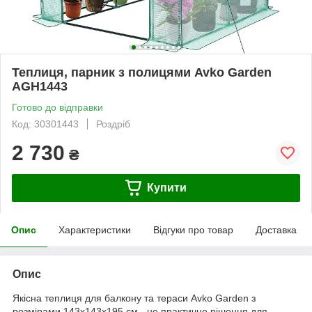
Теплиця, парник з полицями Avko Garden
AGH1443
Готово до відправки
Код: 30301443
Роздріб
2 730
₴
Купити
Опис
Характеристики
Відгуки про товар
Доставка
Опис
Якісна теплиця для балкону та тераси Avko Garden з
розмірами 143х143х195 см - це практичне рішення для