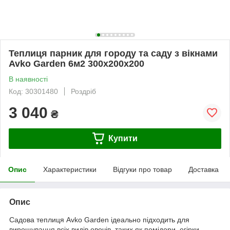
Теплиця парник для городу та саду з вікнами
Avko Garden 6м2 300х200х200
В наявності
Код: 30301480
Роздріб
3 040
₴
Купити
Опис
Характеристики
Відгуки про товар
Доставка
Опис
Садова теплиця Avko Garden ідеально підходить для
вирощування всіх видів овочів, таких як помідори, огірки,