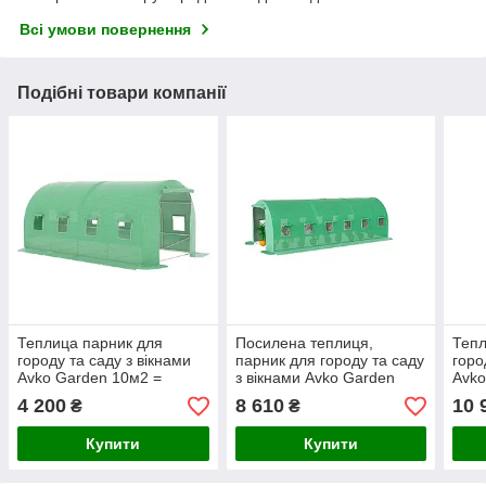
Всі умови повернення
Подібні товари компанії
Теплица парник для
Посилена теплиця,
Тепл
городу та саду з вікнами
парник для городу та саду
горо
Avko Garden 10м2 =
з вікнами Avko Garden
Avko
400*250*200
18м2 600*300*200
1000
4 200
8 610
10 
₴
₴
Купити
Купити