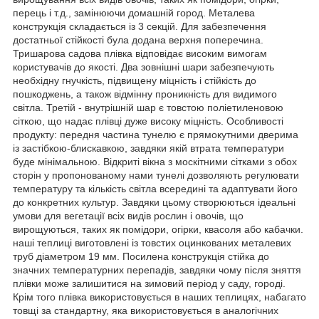
перець і т.д., замінюючи домашній город. Металева
конструкція складається із 3 секцій. Для забезпечення
достатньої стійкості була додана верхня поперечина.
Тришарова садова плівка відповідає високим вимогам
користувачів до якості. Два зовнішні шари забезпечують
необхідну гнучкість, підвищену міцність і стійкість до
пошкоджень, а також відмінну проникність для видимого
світла. Третій - внутрішній шар є товстою поліетиленовою
сіткою, що надає плівці дуже високу міцність. Особливості
продукту: передня частина тунелю є прямокутними дверима
із застібкою-блискавкою, завдяки якій втрата температури
буде мінімальною. Відкриті вікна з москітними сітками з обох
сторін у пропонованому нами тунелі дозволяють регулювати
температуру та кількість світла всередині та адаптувати його
до конкретних культур. Завдяки цьому створюються ідеальні
умови для вегетації всіх видів рослин і овочів, що
вирощуються, таких як помідори, огірки, квасоля або кабачки.
наші теплиці виготовлені із товстих оцинкованих металевих
труб діаметром 19 мм. Посилена конструкція стійка до
значних температурних перепадів, завдяки чому після зняття
плівки може залишитися на зимовий період у саду, городі.
Крім того плівка використовується в наших теплицях, набагато
товщі за стандартну, яка використовується в аналогічних