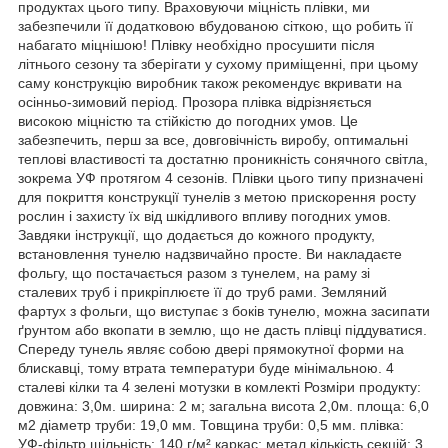
продуктах цього типу. Враховуючи міцність плівки, ми
забезпечили її додатковою вбудованою сіткою, що робить її
набагато міцнішою! Плівку необхідно просушити після
літнього сезону та зберігати у сухому приміщенні, при цьому
саму конструкцію виробник також рекомендує вкривати на
осінньо-зимовий період. Прозора плівка відрізняється
високою міцністю та стійкістю до погодних умов. Це
забезпечить, перш за все, довговічність виробу, оптимальні
теплові властивості та достатню проникність сонячного світла,
зокрема УФ протягом 4 сезонів. Плівки цього типу призначені
для покриття конструкції тунелів з метою прискорення росту
рослин і захисту їх від шкідливого впливу погодних умов.
Завдяки інструкції, що додається до кожного продукту,
встановлення тунелю надзвичайно просте. Ви накладаєте
фольгу, що постачається разом з тунелем, на раму зі
сталевих труб і прикріплюєте її до труб рами. Земляний
фартух з фольги, що виступає з боків тунелю, можна засипати
ґрунтом або вкопати в землю, що не дасть плівці піддуватися.
Спереду тунель являє собою двері прямокутної форми на
блискавці, тому втрата температури буде мінімальною. 4
сталеві кілки та 4 зелені мотузки в комлекті Розміри продукту:
довжина: 3,0м. ширина: 2 м; загальна висота 2,0м. площа: 6,0
м2 діаметр труби: 19,0 мм. Товщина труби: 0,5 мм. плівка:
УФ-фільтр щільність: 140 г/м² каркас: метал кількість секцій: 3