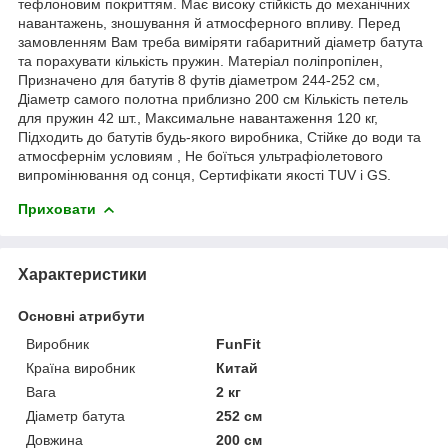
тефлоновим покриттям. Має високу стійкість до механічних
навантажень, зношування й атмосферного впливу. Перед
замовленням Вам треба виміряти габаритний діаметр батута
та порахувати кількість пружин. Матеріал поліпропілен,
Призначено для батутів 8 футів діаметром 244-252 см,
Діаметр самого полотна приблизно 200 см Кількість петель
для пружин 42 шт., Максимальне навантаження 120 кг,
Підходить до батутів будь-якого виробника, Стійке до води та
атмосфернім условиям , Не боїться ультрафіолетового
випромінювання од сонця, Сертифікати якості TUV і GS.
Приховати
Характеристики
Основні атрибути
Виробник
FunFit
Країна виробник
Китай
Вага
2 кг
Діаметр батута
252 см
Довжина
200 см