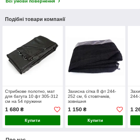
Всі умови повернення
Подібні товари компанії
Стрибкове полотно, мат
Захисна сітка 8 фт 244-
Захи
для батута 10 фт 305-312
252 см, 6 стовпчиків,
244-
см на 54 пружини
зовнішня
1 680
1 150
1 2
₴
₴
Купити
Купити
Про нас