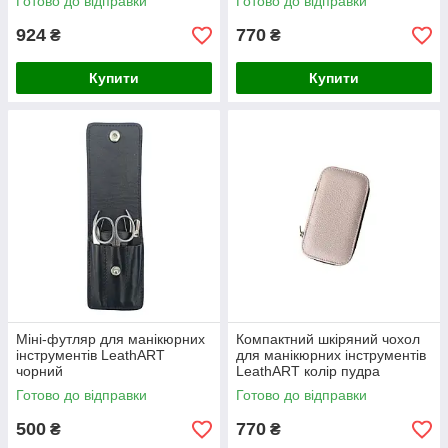
Готово до відправки
Готово до відправки
924
770
₴
₴
Купити
Купити
Міні-футляр для манікюрних
Компактний шкіряний чохол
інструментів LeathART
для манікюрних інструментів
чорний
LeathART колір пудра
Готово до відправки
Готово до відправки
500
770
₴
₴