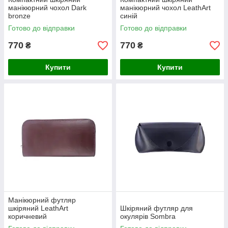
манікюрний чохол Dark
манікюрний чохол LeathArt
bronze
синій
Готово до відправки
Готово до відправки
770
770
₴
₴
Купити
Купити
Манікюрний футляр
шкіряний LeathArt
Шкіряний футляр для
коричневий
окулярів Sombra